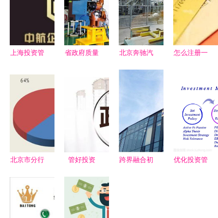
上海投资管
省政府质量
北京奔驰汽
怎么注册一
理公司转让
奖10年巡
车工厂项目
个亚马逊店
指南 私募
礼--格力电
投资管理策
铺商标
备案与保险
器(合肥) 投
略浅析
投资的双重
资管理
机遇
北京市分行
管好投资
跨界融合初
优化投资管
专业投资咨
控制造价
露锋芒 四
理流程，实
询助力财富
抓住关键环
季木兰开启
现财富稳健
增长
节提升投资
医疗投资管
增长